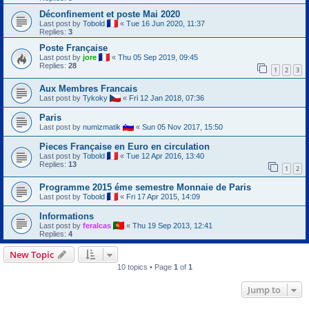
Déconfinement et poste Mai 2020
Last post by
Tobold
«
Tue 16 Jun 2020, 11:37
Replies:
3
Poste Française
Last post by
jore
«
Thu 05 Sep 2019, 09:45
Replies:
28
1
2
3
Aux Membres Francais
Last post by
Tykoky
«
Fri 12 Jan 2018, 07:36
Paris
Last post by
numizmatik
«
Sun 05 Nov 2017, 15:50
Pieces Française en Euro en circulation
Last post by
Tobold
«
Tue 12 Apr 2016, 13:40
Replies:
13
1
2
Programme 2015 éme semestre Monnaie de Paris
Last post by
Tobold
«
Fri 17 Apr 2015, 14:09
Informations
Last post by
feralcas
«
Thu 19 Sep 2013, 12:41
Replies:
4
New Topic
10 topics • Page
1
of
1
Jump to